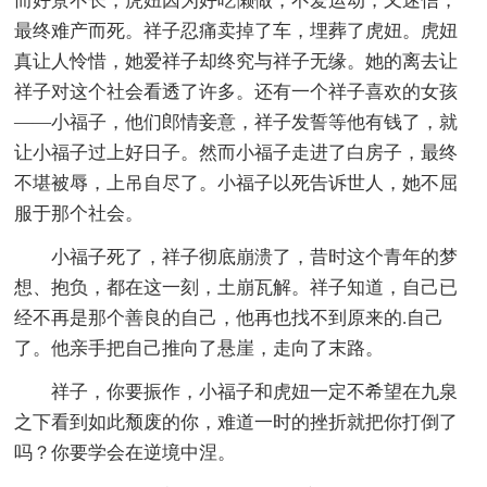
而好景不长，虎妞因为好吃懒做，不爱运动，又迷信，
最终难产而死。祥子忍痛卖掉了车，埋葬了虎妞。虎妞
真让人怜惜，她爱祥子却终究与祥子无缘。她的离去让
祥子对这个社会看透了许多。还有一个祥子喜欢的女孩
——小福子，他们郎情妾意，祥子发誓等他有钱了，就
让小福子过上好日子。然而小福子走进了白房子，最终
不堪被辱，上吊自尽了。小福子以死告诉世人，她不屈
服于那个社会。
小福子死了，祥子彻底崩溃了，昔时这个青年的梦
想、抱负，都在这一刻，土崩瓦解。祥子知道，自己已
经不再是那个善良的自己，他再也找不到原来的.自己
了。他亲手把自己推向了悬崖，走向了末路。
祥子，你要振作，小福子和虎妞一定不希望在九泉
之下看到如此颓废的你，难道一时的挫折就把你打倒了
吗？你要学会在逆境中涅。