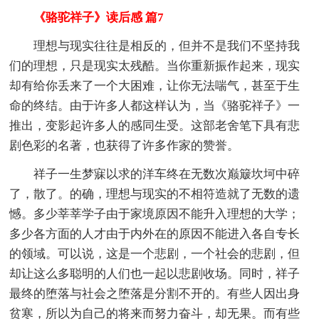
《骆驼祥子》读后感 篇7
理想与现实往往是相反的，但并不是我们不坚持我
们的理想，只是现实太残酷。当你重新振作起来，现实
却有给你丢来了一个大困难，让你无法喘气，甚至于生
命的终结。由于许多人都这样认为，当《骆驼祥子》一
推出，变影起许多人的感同生受。这部老舍笔下具有悲
剧色彩的名著，也获得了许多作家的赞誉。
祥子一生梦寐以求的洋车终在无数次巅簸坎坷中碎
了，散了。的确，理想与现实的不相符造就了无数的遗
憾。多少莘莘学子由于家境原因不能升入理想的大学；
多少各方面的人才由于内外在的原因不能进入各自专长
的领域。可以说，这是一个悲剧，一个社会的悲剧，但
却让这么多聪明的人们也一起以悲剧收场。同时，祥子
最终的堕落与社会之堕落是分割不开的。有些人因出身
贫寒，所以为自己的将来而努力奋斗，却无果。而有些