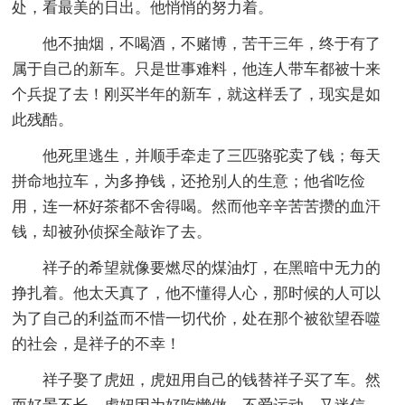
处，看最美的日出。他悄悄的努力着。
他不抽烟，不喝酒，不赌博，苦干三年，终于有了
属于自己的新车。只是世事难料，他连人带车都被十来
个兵捉了去！刚买半年的新车，就这样丢了，现实是如
此残酷。
他死里逃生，并顺手牵走了三匹骆驼卖了钱；每天
拼命地拉车，为多挣钱，还抢别人的生意；他省吃俭
用，连一杯好茶都不舍得喝。然而他辛辛苦苦攒的血汗
钱，却被孙侦探全敲诈了去。
祥子的希望就像要燃尽的煤油灯，在黑暗中无力的
挣扎着。他太天真了，他不懂得人心，那时候的人可以
为了自己的利益而不惜一切代价，处在那个被欲望吞噬
的社会，是祥子的不幸！
祥子娶了虎妞，虎妞用自己的钱替祥子买了车。然