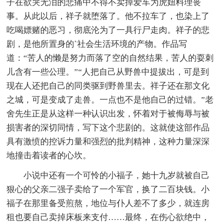
子在欲哭无泪的悲痛中不得不卖掉爱车为虎妞料理丧
事。从此以后，祥子就堕落了。他不拉车了，也染上了
吃喝嫖赌的恶习，彻底沦为了一具行尸走肉。祥子的悲
剧，是他所置身的`社会生活环境的产物。作品写
道：“苦人的懒是努力而落了空的自然结果，苦人的耍刺
儿含有一些公理。”“人把自己从野兽中提拔出，可是到
现在人还把自己的同类驱到野兽里去。祥子还在那文化
之城，可是变成了走兽。一点也不是他自己的过错。”老
舍先生正是从这样一种认识出发，怀着对于被侮辱与被
损害者的深切同情，写下这个悲剧的。这就使这部作品
具有激愤的控诉力量和强烈的批判精神，这种力量深深
地撞击着读者的心坎。
小说中还有一个可怜的小福子，她十九岁就被自己
狠心的父亲二强子卖给了一个军官，换了二百块钱。小
福子在那里备受煎熬，地位与仆人差不了多少，就连房
租也要自己卖掉床板来支付……最终，在伤心欲绝中，