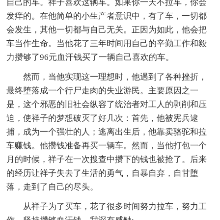
自己的车。祥子喜欢这辆车。如果你一天不拉车，你会
发痒的。在他简单的小生产者意识中，有了车，一切都
会发生，其他一切都与自己无关。正因为如此，他会把
车当作生命。当他花了三年时间用自己的辛勤工作和毅
力攒够了96元血汗钱买了一辆自己喜欢的车。
然而，当他实现这一理想时，他遇到了各种挫折，
最终堕落成一个行尸走肉的失业游民。主要原因之一
是，这个邪恶的旧社会纵容了统治者对工人的剥削和压
迫，使祥子的梦想破灭了好几次：首先，他被宪兵逮
捕，成为一个强壮的人；逃离出生后，他靠卖骆驼和拉
车赚钱。他攒钱准备再买一辆车。然而，当他打包一个
月的时候，祥子在一次搜查中攒下的钱也被抢了。后来
的经历让祥子失去了生活的勇气，自暴自弃，自甘堕
落，走到了自己的尽头。
从祥子为了买车，花了很多时间努力拉车，努力工