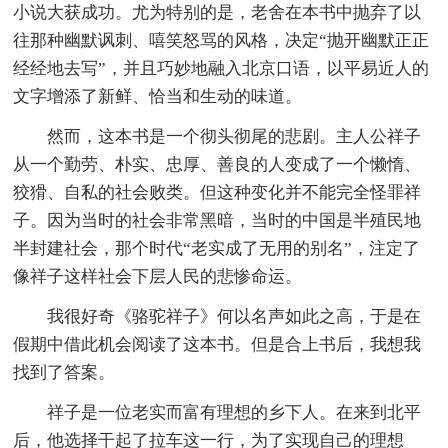
小说大获成功。尤为特别的是，老舍在本书中抛弃了以
往那种幽默讽刺、嘻笑怒骂的风格，决定“抛开幽默正正
经经地去写”，并且巧妙地融入北京口语，以平易近人的
文字增添了新鲜、恰当和生动的味道。
然而，这本书是一个彻头彻尾的悲剧。主人公祥子
从一个勤劳、朴实、忠厚、善良的人变成了一个懒惰、
狡猾、自私的社会败类。但这种变化并不能完全怪罪祥
子。因为当时的社会非常黑暗，当时的中国是半殖民地
半封建社会，那个时代“老实成了无用的别名”，注定了
像祥子这样社会下层人民的悲惨命运。
我很好奇《骆驼祥子》何以名声如此之高，于是在
假期中借此机会阅读了这本书。但是合上书后，我想我
找到了答案。
祥子是一位老实而富有理想的乡下人。在来到北平
后，他选择干起了拉车这一行，为了实现自己的理想