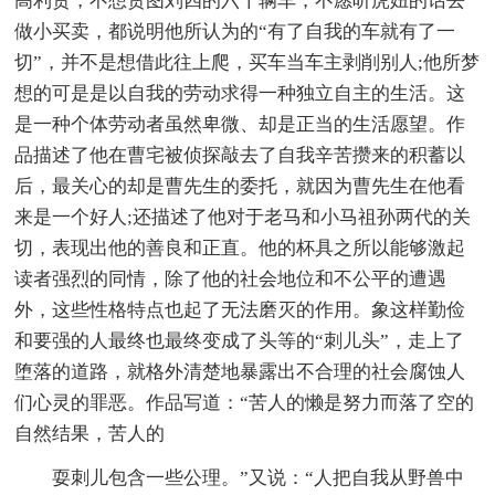
高利贷，不想贪图刘四的六十辆车，不愿听虎妞的话去
做小买卖，都说明他所认为的“有了自我的车就有了一
切”，并不是想借此往上爬，买车当车主剥削别人;他所梦
想的可是是以自我的劳动求得一种独立自主的生活。这
是一种个体劳动者虽然卑微、却是正当的生活愿望。作
品描述了他在曹宅被侦探敲去了自我辛苦攒来的积蓄以
后，最关心的却是曹先生的委托，就因为曹先生在他看
来是一个好人;还描述了他对于老马和小马祖孙两代的关
切，表现出他的善良和正直。他的杯具之所以能够激起
读者强烈的同情，除了他的社会地位和不公平的遭遇
外，这些性格特点也起了无法磨灭的作用。象这样勤俭
和要强的人最终也最终变成了头等的“刺儿头”，走上了
堕落的道路，就格外清楚地暴露出不合理的社会腐蚀人
们心灵的罪恶。作品写道：“苦人的懒是努力而落了空的
自然结果，苦人的
耍刺儿包含一些公理。”又说：“人把自我从野兽中