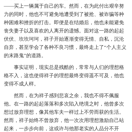
——买上一辆属于自己的车。然而，在为此付出艰辛努
力的同时，他也不可避免地遭受到了被抢、被诈骗等种
种困难和挫折的打击。即便是在结婚后，他也未能避免
丧失妻子以及喜欢的人离开的遗憾。面对这一路的起起
伏伏、坎坎坷坷，祥子开始逐渐变得无情、自私，沉沦
自弃，甚至学会了各种不良习惯，最终走上了“个人主义
的末路鬼”的道路。
事实证明，现实总是残酷的，常常与人们的理想格
格不入，这也使得祥子的理想最终变得遥不可及，他也
变得不成人样。
然而，在为祥子感到悲哀之余，我也不得不佩服
他。在一路的起起落落和多次陷入绝境之时，他曾多次
想过放弃理想，像其他车夫一样过上不劳而获的生活。
然而，祥子始终不曾放弃，他一次次用理想激励自己站
起来，一步步向前，这或许与他那老实的人品分不开