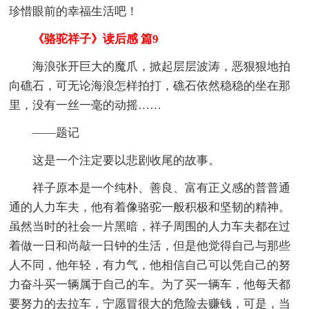
珍惜眼前的幸福生活吧！
《骆驼祥子》读后感 篇9
海浪张开巨大的魔爪，掀起层层波涛，恶狠狠地拍
向礁石，可无论海浪怎样拍打，礁石依然稳稳的坐在那
里，没有一丝一毫的动摇……
——题记
这是一个注定要以悲剧收尾的故事。
祥子原本是一个纯朴、善良、富有正义感的普普通
通的人力车夫，他有着像骆驼一般积极和坚韧的精神。
虽然当时的社会一片黑暗，祥子周围的人力车夫都在过
着做一日和尚敲一日钟的生活，但是他觉得自己与那些
人不同，他年轻，有力气，他相信自己可以凭自己的努
力奋斗买一辆属于自己的车。为了买一辆车，他每天都
要努力的去拉车，宁愿冒很大的危险去赚钱，可是，当