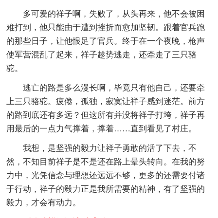
多可爱的祥子啊，失败了，从头再来，他不会被困
难打到，他只能由于遭到挫折而愈加坚韧。跟着官兵跑
的那些日子，让他恨足了官兵。终于在一个夜晚，枪声
使军营混乱了起来，祥子趁势逃走，还牵走了三只骆
驼。
逃亡的路是多么漫长啊，毕竟只有他自己，还要牵
上三只骆驼。疲倦，孤独，寂寞让祥子感到迷茫。前方
的路到底还有多远？但这所有并没将祥子打垮，祥子再
用最后的一点力气撑着，撑着……直到看见了村庄。
我想，是坚强的毅力让祥子勇敢的活了下去，不
然，不知目前祥子是不是还在路上晕头转向。在我的努
力中，光凭信念与理想还远远不够，更多的还需要付诸
于行动，祥子的毅力正是我所需要的精神，有了坚强的
毅力，才会有动力。