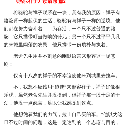
《骆驼祥子》读后感 篇2
将骆驼与祥子联系在一块，我有我的原因：祥子有
骆驼背一样起伏的生活，骆驼有与祥子一样的逆境。他
们都在努力奋斗着——为存活，一个只不过普通的骆
驼，它只携带叮当做响的铃儿；另一个只不过平平凡凡
的来城里闯荡的农民，他只携带一份质朴与执着。
老舍先生用并不刻意的幽默语言来形容这一场悲
剧：
仅有十八岁的祥子的不幸迫使他来到城里去拉车。
不，我想不应该用“迫使”来形容祥子，祥子好像很
乐观，虽然老舍先生并没提到，但祥子那一股十足的干
劲，他没一点怨言，足以让我感觉到这点。
他想凭着我们的力气，拉上自己买的车。“他以为这
只不过时间的问题，这是一定达到的一个志愿与目的，