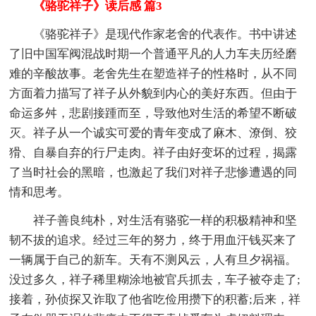
《骆驼祥子》读后感 篇3
《骆驼祥子》是现代作家老舍的代表作。书中讲述
了旧中国军阀混战时期一个普通平凡的人力车夫历经磨
难的辛酸故事。老舍先生在塑造祥子的性格时，从不同
方面着力描写了祥子从外貌到内心的美好东西。但由于
命运多舛，悲剧接踵而至，导致他对生活的希望不断破
灭。祥子从一个诚实可爱的青年变成了麻木、潦倒、狡
猾、自暴自弃的行尸走肉。祥子由好变坏的过程，揭露
了当时社会的黑暗，也激起了我们对祥子悲惨遭遇的同
情和思考。
祥子善良纯朴，对生活有骆驼一样的积极精神和坚
韧不拔的追求。经过三年的努力，终于用血汗钱买来了
一辆属于自己的新车。天有不测风云，人有旦夕祸福。
没过多久，祥子稀里糊涂地被官兵抓去，车子被夺走了;
接着，孙侦探又诈取了他省吃俭用攒下的积蓄;后来，祥