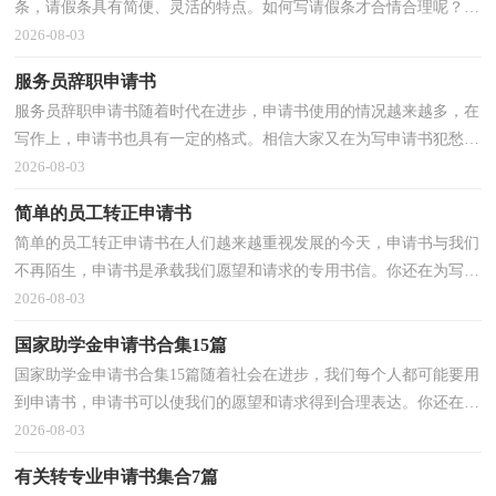
条，请假条具有简便、灵活的特点。如何写请假条才合情合理呢？下
面是小编帮大家整理的待产请假条，仅供参考，大家一起...
2026-08-03
服务员辞职申请书
服务员辞职申请书随着时代在进步，申请书使用的情况越来越多，在
写作上，申请书也具有一定的格式。相信大家又在为写申请书犯愁了
吧！下面是小编收集整理的服务员辞职申请书，欢迎大家...
2026-08-03
简单的员工转正申请书
简单的员工转正申请书在人们越来越重视发展的今天，申请书与我们
不再陌生，申请书是承载我们愿望和请求的专用书信。你还在为写申
请书而苦恼吗？以下是小编整理的简单的员工转正申...
2026-08-03
国家助学金申请书合集15篇
国家助学金申请书合集15篇随着社会在进步，我们每个人都可能要用
到申请书，申请书可以使我们的愿望和请求得到合理表达。你还在为
写申请书而苦恼吗？以下是小编为大家收集的国家助...
2026-08-03
有关转专业申请书集合7篇