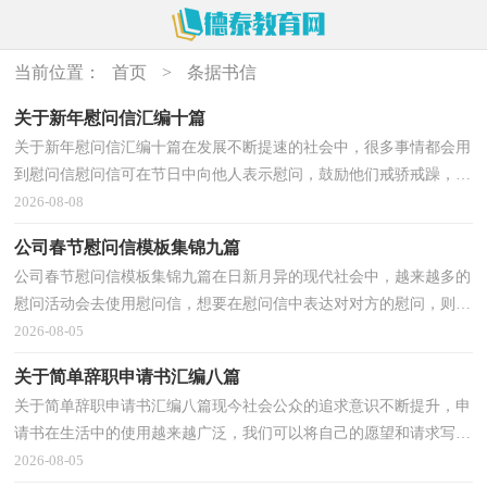
当前位置：
首页
>
条据书信
关于新年慰问信汇编十篇
关于新年慰问信汇编十篇在发展不断提速的社会中，很多事情都会用
到慰问信慰问信可在节日中向他人表示慰问，鼓励他们戒骄戒躁，乘
胜前进。你写慰问信时总是无从下手？以下是小编收集...
2026-08-08
公司春节慰问信模板集锦九篇
公司春节慰问信模板集锦九篇在日新月异的现代社会中，越来越多的
慰问活动会去使用慰问信，想要在慰问信中表达对对方的慰问，则态
度必须诚恳、真切。那么问题来了，到底应如何写一份...
2026-08-05
关于简单辞职申请书汇编八篇
关于简单辞职申请书汇编八篇现今社会公众的追求意识不断提升，申
请书在生活中的使用越来越广泛，我们可以将自己的愿望和请求写进
申请书里。写申请书时理由总是不够充分？下面是小...
2026-08-05