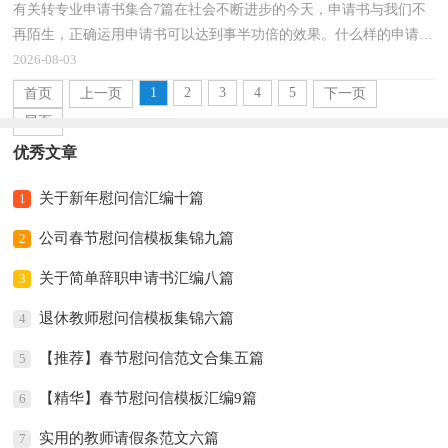
有关转专业申请书集合7篇在社会不断进步的今天，申请书与我们不
再陌生，正确运用申请书可以达到事半功倍的效果。什么样的申请书
才是合理的呢？下面是小编收集整理的转专业申请书7...
2026-08-03
1
2
3
4
5
首页
上一页
下一页
尾页
优秀文章
关于新年慰问信汇编十篇
1
公司春节慰问信模板集锦九篇
2
关于简单辞职申请书汇编八篇
3
退休教师慰问信模板集锦六篇
4
【推荐】春节慰问信范文合集五篇
5
【精华】春节慰问信模板汇编9篇
6
实用的教师请假条范文六篇
7