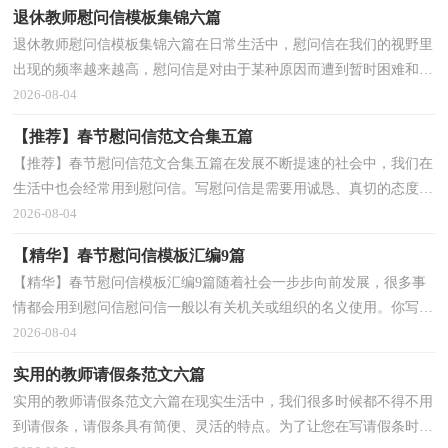
退休教师慰问信模板集锦六篇
退休教师慰问信模板集锦六篇在日常生活中，慰问信在我们的视野里
出现的频率越来越高，慰问信是对由于某种原因而遭到暂时困难和严
重损失的的表示慰问的信件。相信写慰问信是一个...
2026-08-04
【推荐】春节慰问信范文合集五篇
【推荐】春节慰问信范文合集五篇在发展不断提速的社会中，我们在
生活中也会经常用到慰问信。写慰问信是需要用诚恳、真切的态度，
才能达到慰问的效果。那么你有了解过慰问信吗？下...
2026-08-04
【精华】春节慰问信模板汇编9篇
【精华】春节慰问信模板汇编9篇随着社会一步步向前发展，很多事
情都会用到慰问信慰问信一般以有关机关或组织的名义使用。你写慰
问信时总是无从下手？以下是小编整理的春节慰问...
2026-08-04
实用的教师请假条范文六篇
实用的教师请假条范文六篇在现实生活中，我们很多时候都不得不用
到请假条，请假条具有简便、灵活的特点。为了让您在写请假条时更