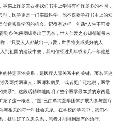
，事实上许多东西和我们书本上学得有许许多多的不同，
典型，医学更是一门实践科学，他不仅要学好书本上的知
己创造实践学习的机会。记得有这样一句话“人生不可虚
得到条件;疾病缠身出于无奈，世人仁爱之心却都能带来
那样：“只要人人都献出一点爱，世界将变成美好的人
投入到祖国的建设中去，我相信经过几年或者几十年他总
生的特定医治关系，是医疗人际关系中的关键。著名医史
终涉及两类两事人：医师和病员，或者更广泛地说，医学
的关系”。这段话精辟地阐明了整个医学最本质的东西是
扩充了这一概念，“医”已由单纯医学团体扩展为参与医疗
展为与相关的每一种社会关系。在学校的学习中，我们不
系，处理好了医患关系，患者才能得到应有的治疗。