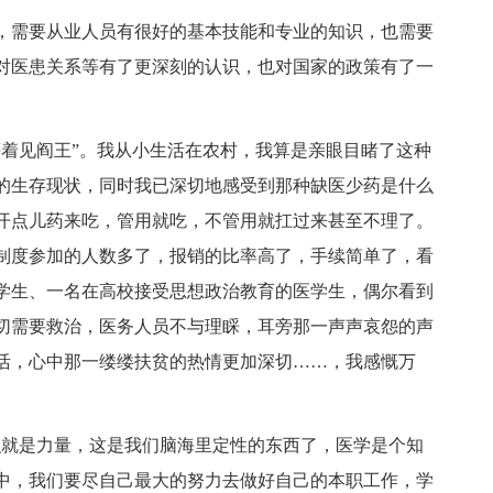
，需要从业人员有很好的基本技能和专业的知识，也需要
对医患关系等有了更深刻的认识，也对国家的政策有了一
等着见阎王”。我从小生活在农村，我算是亲眼目睹了这种
的生存现状，同时我已深切地感受到那种缺医少药是什么
开点儿药来吃，管用就吃，不管用就扛过来甚至不理了。
制度参加的人数多了，报销的比率高了，手续简单了，看
学生、一名在高校接受思想政治教育的医学生，偶尔看到
切需要救治，医务人员不与理睬，耳旁那一声声哀怨的声
活，心中那一缕缕扶贫的热情更加深切……，我感慨万
识就是力量，这是我们脑海里定性的东西了，医学是个知
中，我们要尽自己最大的努力去做好自己的本职工作，学