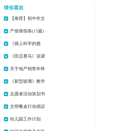
猜你喜欢
【推荐】初中作文
汇编10篇
产假请假条(15篇)
《插上科学的翅
膀》 教学设计
《田忌赛马》说课
稿
关于地产销售年终
总结合集5篇
《新型玻璃》教学
反思
志愿者活动策划书
文明餐桌行动倡议
书
幼儿园工作计划