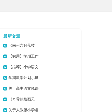
最新文章
《南州六月荔枝
丹》教学设计
【实用】学期工作
计划范文合集10篇
【推荐】小学语文
说课稿范文汇编六篇
学期教学计划小班
合集10篇
关于高中语文说课
稿范文合集七篇
《奇异的绘画天
地》说课稿
关于人教版小学语