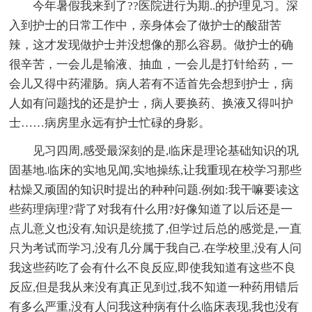
今年暑假我来到了??医院进行为期..的护理见习。深
入到护士的日常工作中，亲身体会了做护士的酸甜苦
辣，这才发现做护士并没想像的那么容易。做护士的确
很辛苦，一会儿是输液、抽血，一会儿是打针给药，一
会儿又得中药灌肠。病人若有不适首先会想到护士，病
人如有问题找的还是护士，病人要换药、换液又得叫护
士……病房里永远有护士忙碌的身影。
见习四周,感受最深刻的是,临床是理论基础知识的巩
固基地.临床的实地见闻,实地操练,让我重现在校学习那些
枯燥又顽固的知识时提出的种种问题.例如:我干嘛要读这
些药理病理?背了对我有什么用?好像知道了以后还是一
点儿意义也没有,知识是统揽了,但学过后总的感觉是,一直
只为考试而学习,没有几分属于我自己.在学校里,没有人问
我这些药吃了会有什么不良反应,即使我知道有这些不良
反应,但是我从来没有真正见到过,我不知道一种药用错后
有多么严重,没有人问我这种病有什么临床表现,我也没有