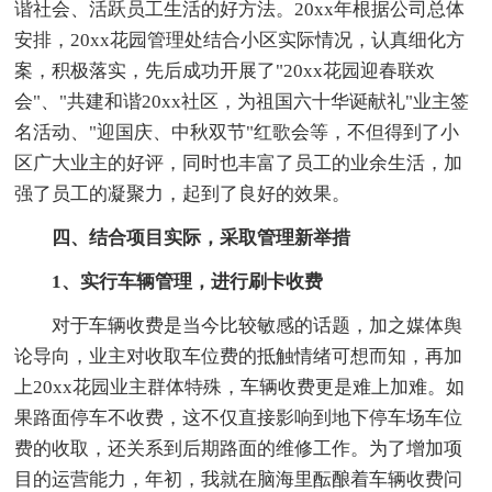
谐社会、活跃员工生活的好方法。20xx年根据公司总体
安排，20xx花园管理处结合小区实际情况，认真细化方
案，积极落实，先后成功开展了"20xx花园迎春联欢
会"、"共建和谐20xx社区，为祖国六十华诞献礼"业主签
名活动、"迎国庆、中秋双节"红歌会等，不但得到了小
区广大业主的好评，同时也丰富了员工的业余生活，加
强了员工的凝聚力，起到了良好的效果。
四、结合项目实际，采取管理新举措
1、实行车辆管理，进行刷卡收费
对于车辆收费是当今比较敏感的话题，加之媒体舆
论导向，业主对收取车位费的抵触情绪可想而知，再加
上20xx花园业主群体特殊，车辆收费更是难上加难。如
果路面停车不收费，这不仅直接影响到地下停车场车位
费的收取，还关系到后期路面的维修工作。为了增加项
目的运营能力，年初，我就在脑海里酝酿着车辆收费问