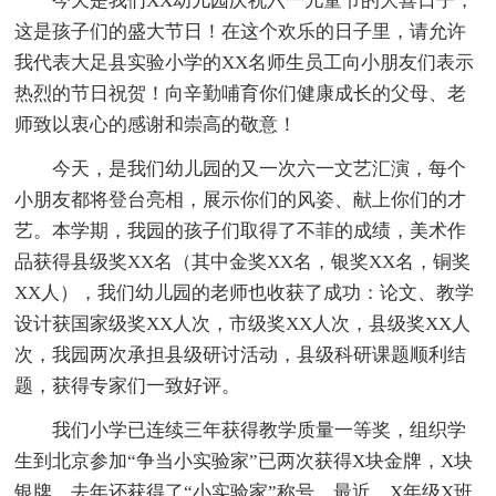
今天是我们XX幼儿园庆祝六一儿童节的大喜日子，
这是孩子们的盛大节日！在这个欢乐的日子里，请允许
我代表大足县实验小学的XX名师生员工向小朋友们表示
热烈的节日祝贺！向辛勤哺育你们健康成长的父母、老
师致以衷心的感谢和崇高的敬意！
今天，是我们幼儿园的又一次六一文艺汇演，每个
小朋友都将登台亮相，展示你们的风姿、献上你们的才
艺。本学期，我园的孩子们取得了不菲的成绩，美术作
品获得县级奖XX名（其中金奖XX名，银奖XX名，铜奖
XX人），我们幼儿园的老师也收获了成功：论文、教学
设计获国家级奖XX人次，市级奖XX人次，县级奖XX人
次，我园两次承担县级研讨活动，县级科研课题顺利结
题，获得专家们一致好评。
我们小学已连续三年获得教学质量一等奖，组织学
生到北京参加“争当小实验家”已两次获得X块金牌，X块
银牌，去年还获得了“小实验家”称号。最近，X年级X班