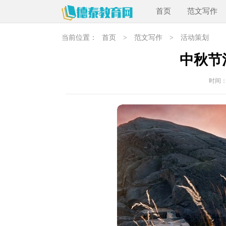
首页
范文写作
当前位置：
首页
>
范文写作
>
活动策划
中秋节
时间：20