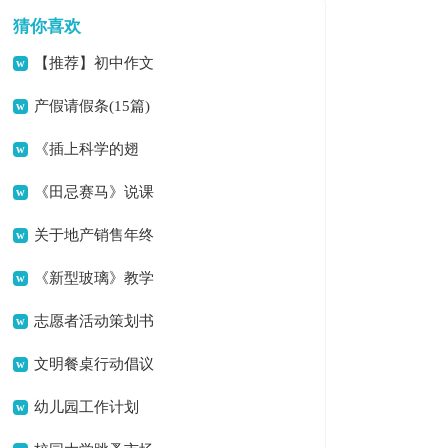
猜你喜欢
【推荐】初中作文
汇编10篇
产假请假条(15篇)
《插上科学的翅
膀》 教学设计
《田忌赛马》说课
稿
关于地产销售年终
总结合集5篇
《新型玻璃》教学
反思
志愿者活动策划书
文明餐桌行动倡议
书
幼儿园工作计划