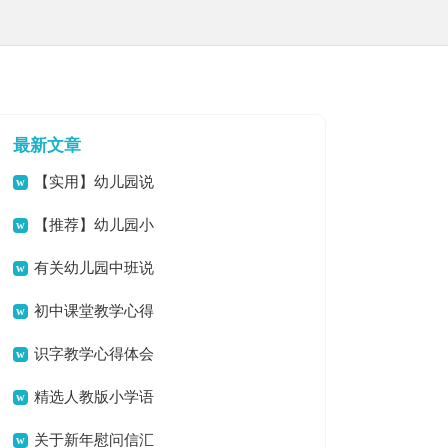
最新文章
【实用】幼儿园说
课稿范文汇编5篇
【推荐】幼儿园小
班说课稿模板汇编十篇
有关幼儿园中班说
课稿模板锦集六篇
初中课堂教学心得
识字教学心得体会
精选人教版小学语
文说课稿范文合集五篇
关于新年慰问信汇