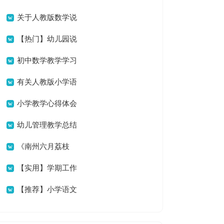
编十篇
关于人教版数学说
课稿小学范文集合6篇
【热门】幼儿园说
课稿范文汇编6篇
初中数学教学学习
心得
有关人教版小学语
文说课稿模板汇总五篇
小学教学心得体会
幼儿管理教学总结
七篇
《南州六月荔枝
丹》教学设计
【实用】学期工作
计划范文合集10篇
【推荐】小学语文
说课稿范文汇编六篇