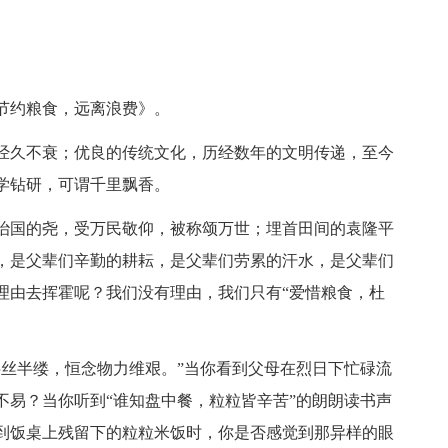
节约粮食，远离浪费》。
经久不衰；优良的传统文化，历经数年的文明传递，至今
学钻研，可谓千里飘香。
治国的尧，受万民敬仰，被称颂万世；埋首田间的袁隆平
，是父辈们辛勤的耕耘，是父辈们劳累的汗水，是父辈们
理由去挥霍呢？我们没有理由，我们只有“爱惜粮食，杜
半丝半缕，恒念物力维艰。”当你看到父母在烈日下忙碌流
不易？当你听到“谁知盘中餐，粒粒皆辛苦”的朗朗读书声
到饭桌上残留下的粒粒米饭时，你是否感觉到那异样的眼