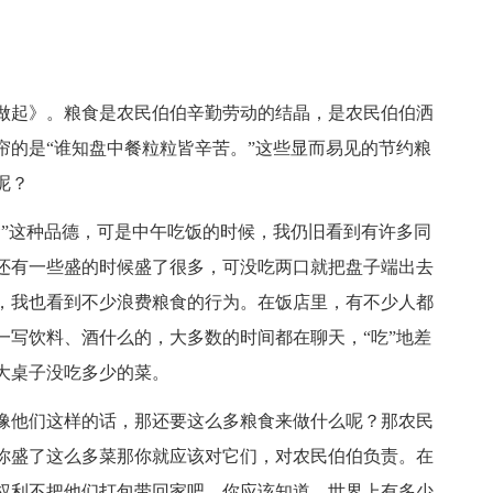
做起》。粮食是农民伯伯辛勤劳动的结晶，是农民伯伯洒
帘的是“谁知盘中餐粒粒皆辛苦。”这些显而易见的节约粮
呢？
食”这种品德，可是中午吃饭的时候，我仍旧看到有许多同
还有一些盛的时候盛了很多，可没吃两口就把盘子端出去
，我也看到不少浪费粮食的行为。在饭店里，有不少人都
一写饮料、酒什么的，大多数的时间都在聊天，“吃”地差
大桌子没吃多少的菜。
像他们这样的话，那还要这么多粮食来做什么呢？那农民
你盛了这么多菜那你就应该对它们，对农民伯伯负责。在
权利不把他们打包带回家吧。你应该知道，世界上有多少