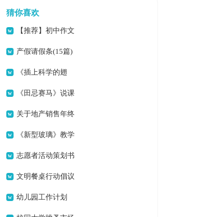
猜你喜欢
【推荐】初中作文
汇编10篇
产假请假条(15篇)
《插上科学的翅
膀》 教学设计
《田忌赛马》说课
稿
关于地产销售年终
总结合集5篇
《新型玻璃》教学
反思
志愿者活动策划书
文明餐桌行动倡议
书
幼儿园工作计划