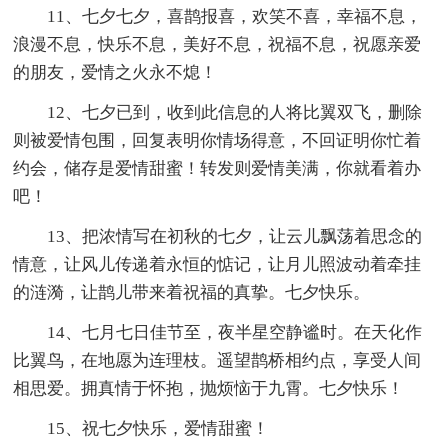
11、七夕七夕，喜鹊报喜，欢笑不喜，幸福不息，
浪漫不息，快乐不息，美好不息，祝福不息，祝愿亲爱
的朋友，爱情之火永不熄！
12、七夕已到，收到此信息的人将比翼双飞，删除
则被爱情包围，回复表明你情场得意，不回证明你忙着
约会，储存是爱情甜蜜！转发则爱情美满，你就看着办
吧！
13、把浓情写在初秋的七夕，让云儿飘荡着思念的
情意，让风儿传递着永恒的惦记，让月儿照波动着牵挂
的涟漪，让鹊儿带来着祝福的真挚。七夕快乐。
14、七月七日佳节至，夜半星空静谧时。在天化作
比翼鸟，在地愿为连理枝。遥望鹊桥相约点，享受人间
相思爱。拥真情于怀抱，抛烦恼于九霄。七夕快乐！
15、祝七夕快乐，爱情甜蜜！