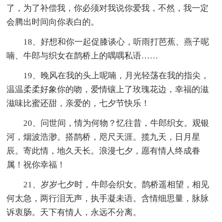
了，为了补偿我，你必须对我说你爱我，不然，我一定
会腾出时间向你表白的。
18、好想和你一起促膝谈心，听雨打芭蕉、燕子呢
喃、牛郎与织女在鹊桥上的喁喁私语……
19、晚风在我的头上呢喃，月光轻荡在我的指尖，
温温柔柔好象你的吻，爱情镶上了玫瑰花边，幸福的滋
滋味比蜜还甜，亲爱的，七夕节快乐！
20、问世间，情为何物？忆往昔，牛郎织女。观银
河，烟波浩渺。搭鹊桥，咫尺天涯。揽九天，日月星
辰。寄此情，地久天长。浪漫七夕，愿有情人终成眷
属！祝你幸福！
21、岁岁七夕时，牛郎会织女。鹊桥遥相望，相见
何太急，两行泪无声，执手凝未语。含情细思量，脉脉
诉衷肠。天下有情人，永远不分离。