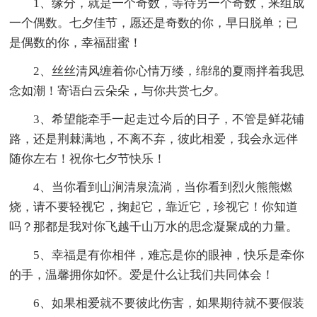
1、缘分，就是一个奇数，等待另一个奇数，来组成
一个偶数。七夕佳节，愿还是奇数的你，早日脱单；已
是偶数的你，幸福甜蜜！
2、丝丝清风缠着你心情万缕，绵绵的夏雨拌着我思
念如潮！寄语白云朵朵，与你共赏七夕。
3、希望能牵手一起走过今后的日子，不管是鲜花铺
路，还是荆棘满地，不离不弃，彼此相爱，我会永远伴
随你左右！祝你七夕节快乐！
4、当你看到山涧清泉流淌，当你看到烈火熊熊燃
烧，请不要轻视它，掬起它，靠近它，珍视它！你知道
吗？那都是我对你飞越千山万水的思念凝聚成的力量。
5、幸福是有你相伴，难忘是你的眼神，快乐是牵你
的手，温馨拥你如怀。爱是什么让我们共同体会！
6、如果相爱就不要彼此伤害，如果期待就不要假装