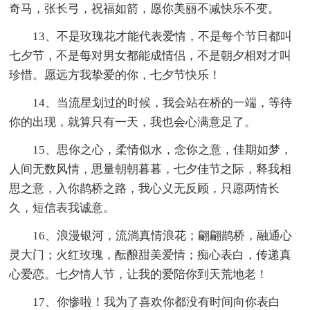
奇马，张长弓，祝福如箭，愿你美丽不减快乐不变。
13、不是玫瑰花才能代表爱情，不是每个节日都叫
七夕节，不是每对男女都能成情侣，不是朝夕相对才叫
珍惜。愿远方我挚爱的你，七夕节快乐！
14、当流星划过的时候，我会站在桥的一端，等待
你的出现，就算只有一天，我也会心满意足了。
15、思你之心，柔情似水，念你之意，佳期如梦，
人间无数风情，思量朝朝暮暮，七夕佳节之际，释我相
思之意，入你鹊桥之路，我心义无反顾，只愿两情长
久，短信表我诚意。
16、浪漫银河，流淌真情浪花；翩翩鹊桥，融通心
灵大门；火红玫瑰，酝酿甜美爱情；痴心表白，传递真
心爱恋。七夕情人节，让我的爱陪你到天荒地老！
17、你惨啦！我为了喜欢你都没有时间向你表白