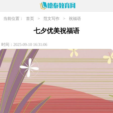
当前位置：
首页
>
范文写作
>
祝福语
七夕优美祝福语
时间：2025-09-10 16:31:06