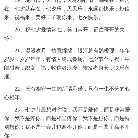
19、地有情，天有情，天地都有情；鹊桥在，银河
在，七夕就存在；七夕乐，天天乐，永远都快乐；短信
来，祝福来，美好日子朝你来。七夕快乐。
20、祝七夕爱情常在，笑口常开，记住哥哥的关
怀！
21、漫漫岁月，情意绵绵，银河总有鹊桥现。年年
岁岁，岁岁年年，有情人终成眷属。七夕节至，祝：牛
郎甜蜜，织女幸福，收信者浪漫，转发者康安，快乐永
远。
22、没有相守一生的所谓承诺，只有一生不分的心
心相印。
23、七夕节最想对你说：我不是爱你，而是非常爱
你；我不是疼你，而是相当疼你；我不是想你，而是特
别想你；我不是一会儿也离不开你，而是一辈子离不开
你！