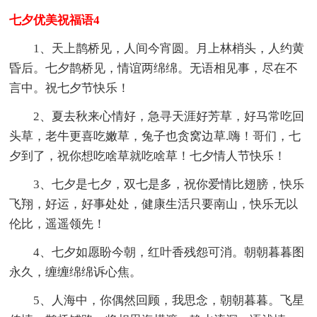
七夕优美祝福语4
1、天上鹊桥见，人间今宵圆。月上林梢头，人约黄
昏后。七夕鹊桥见，情谊两绵绵。无语相见事，尽在不
言中。祝七夕节快乐！
2、夏去秋来心情好，急寻天涯好芳草，好马常吃回
头草，老牛更喜吃嫩草，兔子也贪窝边草.嗨！哥们，七
夕到了，祝你想吃啥草就吃啥草！七夕情人节快乐！
3、七夕是七夕，双七是多，祝你爱情比翅膀，快乐
飞翔，好运，好事处处，健康生活只要南山，快乐无以
伦比，遥遥领先！
4、七夕如愿盼今朝，红叶香残怨可消。朝朝暮暮图
永久，缠缠绵绵诉心焦。
5、人海中，你偶然回顾，我思念，朝朝暮暮。飞星