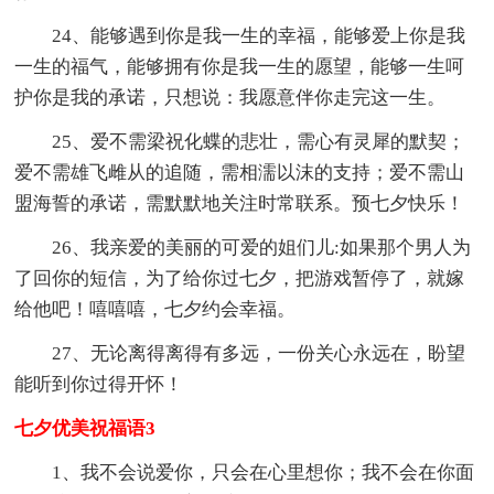
24、能够遇到你是我一生的幸福，能够爱上你是我
一生的福气，能够拥有你是我一生的愿望，能够一生呵
护你是我的承诺，只想说：我愿意伴你走完这一生。
25、爱不需梁祝化蝶的悲壮，需心有灵犀的默契；
爱不需雄飞雌从的追随，需相濡以沫的支持；爱不需山
盟海誓的承诺，需默默地关注时常联系。预七夕快乐！
26、我亲爱的美丽的可爱的姐们儿:如果那个男人为
了回你的短信，为了给你过七夕，把游戏暂停了，就嫁
给他吧！嘻嘻嘻，七夕约会幸福。
27、无论离得离得有多远，一份关心永远在，盼望
能听到你过得开怀！
七夕优美祝福语3
1、我不会说爱你，只会在心里想你；我不会在你面