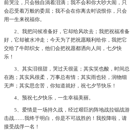
前哭泣，只会独自淌着泪滴；我不会和你大吵大闹，只
会忍受着万般的委屈；我不会在你离去时说恨你，只会
用一生来祝福你。
2、我把问候准备好，它却给风吹去；我把祝福准备
好，它却被水冲走；今天为了把祝愿顺利给你，我把它
交给了牛郎织女，他们会把祝愿都洒向人间，七夕快
乐！
3、其实泪很甜，哭过天很蓝；其实笑也酸，时间总
在跑；其实风很柔，万事总有情；其实雨也轻，润物细
无声；其实思念苦，你知道就好，祝七夕节快乐！
4、预祝七夕快乐，一生幸福美丽。
5、爱情是一场持久战，经过艰巨的阵地战拉锯战游
击战……我终于明白，你是不可战胜的！我投降啦，请
接受战俘一名！