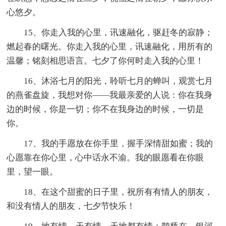
心悠夕。
15、你走入我的心里，讯速融化，驱赶冬的寂静；
燃起春的曙光。你走入我的心里，讯速融化，用所有的
温馨；铭刻相思语言。七夕了你何时走入我的心里！
16、沐浴七月的阳光，聆听七月的蝉叫，观赏七月
的燕雀盘旋，我想对你——我最亲爱的人说：你在我身
边的时候，你是一切；你不在我身边的时候，一切是
你。
17、我的手愿放在你手里，握手深情甜如蜜；我的
心愿靠在你心里，心中话永不渝。我的眼愿看在你眼
里，望一眼。
18、在这个甜蜜的日子里，祝所有有情人的朋友，
和没有情人的朋友，七夕节快乐！