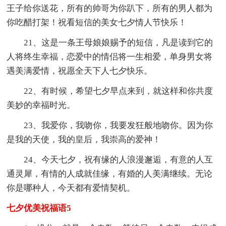
王子给你送花，所有的帅哥为你趴下，所有的男人都为
你吃醋打架！祝看短信的美女七夕情人节快乐！
21、这是一条王母娘娘赐予的短信，凡是读到它的
人将终生幸福，恋爱中的情侣将一生相爱，单身男女将
遇美满爱情，祝愿全天下人七夕快乐。
22、有时候，希望七夕早点来到，就这样和你共度
美妙的幸福时光。
23、我爱你，我吻你，我要发狂般地吻你。因为你
是我的天使，我的皇后，我崇高的爱神！
24、今天七夕，祝有缘的人浪漫邂逅，有意的人互
通灵犀，有情的人成就佳缘，有婚的人美满继续。无论
你是哪种人，今天都有爱情契机。
七夕优美祝福语5