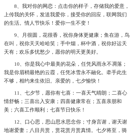
8、我对你的网恋：点击你的样子，存储我的爱意，
上传我的关怀，发送我爱你，接受你的回应，联网我们
的生活。情人节快乐！爱你一生不变！
9、月很圆，花很香，祝你身体更健康；鱼在游，鸟
在叫，祝你天天哈哈笑；手中烟，杯中酒，祝你好运天
天有；欢乐多忧愁少，愿你的明天更美好。
10、你是我心中最美的花朵，任凭风雨永不凋落；
我是你眉梢最艳的云霞，任凭冰雪永不融化。牵手此生
不够，相约来生依旧。亲爱的，七夕愉快！
11、七夕节，愿你有七喜：一喜天气晴朗；二喜心
情舒畅；三喜出入安康；四喜健康常在；五喜亲朋和
美；六喜工作顺利；七喜节日快乐！
12、口心思，思山思水思念你；寸身言谢，谢天谢
地谢爱妻；八目共赏，赏花赏月赏真情。七夕将至，骑