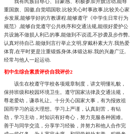
我有民族自尊心、自豪感、积极参加升旗活动,能尊
重国旗、国徽,自觉唱国歌.比较关心时事政事,比较关心家
乡发展,能够学好的方教课程.能够遵守《中学生日常行为
规范》,能够自觉遵守公共秩序和交通法规,能很好爱护公
共设施不做损人利己的事,能做到不说谎,不抄袭及步作弊,
认真对待自己.能做到言行举止文明,穿戴朴素大方.我热爱
体育,在平时更是注重锻炼身体,体锻达标.我的兴趣广泛,
经常与他人一起运动.
初中生综合素质评价自我评价2
该生在校遵守学校各项规章制度，讲文明懂礼貌，
保持班级和校园环境卫生。遵守国家法律及交通法规，
尊老爱幼，谦恭礼让。十分关心国家大事，有为报效祖
国而学习的远大理想。学习上严谨，认真刻苦，有钻
劲，学习主动，对知识有好奇心，努力克服各种困难。
善于与同学交流，分享学习经验，并努力和他人合作完