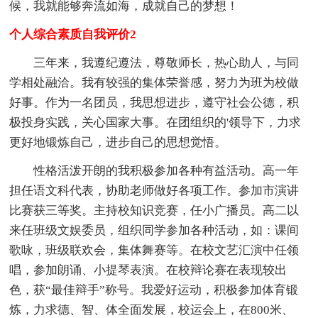
候，我就能够奔流如海，成就自己的梦想！
个人综合素质自我评价2
三年来，我遵纪遵法，尊敬师长，热心助人，与同
学相处融洽。我有较强的集体荣誉感，努力为班为校做
好事。作为一名团员，我思想进步，遵守社会公德，积
极投身实践，关心国家大事。在团组织的'领导下，力求
更好地锻炼自己，进步自己的思想觉悟。
性格活泼开朗的我积极参加各种有益活动。高一年
担任语文科代表，协助老师做好各项工作。参加市演讲
比赛获三等奖。主持校知识竞赛，任小广播员。高二以
来任班级文娱委员，组织同学参加各种活动，如：课间
歌咏，班级联欢会，集体舞赛等。在校文艺汇演中任领
唱，参加朗诵、小提琴表演。在校辩论赛在表现较出
色，获“最佳辩手”称号。我爱好运动，积极参加体育锻
炼，力求德、智、体全面发展，校运会上，在800米、