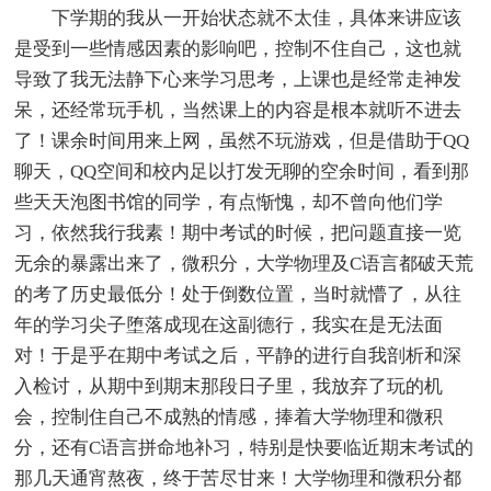
下学期的我从一开始状态就不太佳，具体来讲应该
是受到一些情感因素的影响吧，控制不住自己，这也就
导致了我无法静下心来学习思考，上课也是经常走神发
呆，还经常玩手机，当然课上的内容是根本就听不进去
了！课余时间用来上网，虽然不玩游戏，但是借助于QQ
聊天，QQ空间和校内足以打发无聊的空余时间，看到那
些天天泡图书馆的同学，有点惭愧，却不曾向他们学
习，依然我行我素！期中考试的时候，把问题直接一览
无余的暴露出来了，微积分，大学物理及C语言都破天荒
的考了历史最低分！处于倒数位置，当时就懵了，从往
年的学习尖子堕落成现在这副德行，我实在是无法面
对！于是乎在期中考试之后，平静的进行自我剖析和深
入检讨，从期中到期末那段日子里，我放弃了玩的机
会，控制住自己不成熟的情感，捧着大学物理和微积
分，还有C语言拼命地补习，特别是快要临近期末考试的
那几天通宵熬夜，终于苦尽甘来！大学物理和微积分都