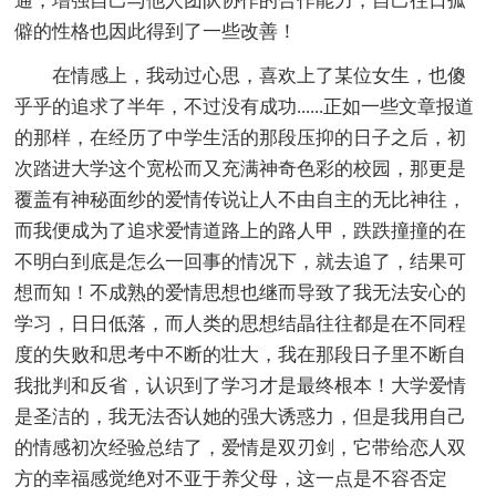
通，增强自己与他人团队协作的合作能力，自己往日孤
僻的性格也因此得到了一些改善！
在情感上，我动过心思，喜欢上了某位女生，也傻
乎乎的追求了半年，不过没有成功......正如一些文章报道
的那样，在经历了中学生活的那段压抑的日子之后，初
次踏进大学这个宽松而又充满神奇色彩的校园，那更是
覆盖有神秘面纱的爱情传说让人不由自主的无比神往，
而我便成为了追求爱情道路上的路人甲，跌跌撞撞的在
不明白到底是怎么一回事的情况下，就去追了，结果可
想而知！不成熟的爱情思想也继而导致了我无法安心的
学习，日日低落，而人类的思想结晶往往都是在不同程
度的失败和思考中不断的壮大，我在那段日子里不断自
我批判和反省，认识到了学习才是最终根本！大学爱情
是圣洁的，我无法否认她的强大诱惑力，但是我用自己
的情感初次经验总结了，爱情是双刃剑，它带给恋人双
方的幸福感觉绝对不亚于养父母，这一点是不容否定