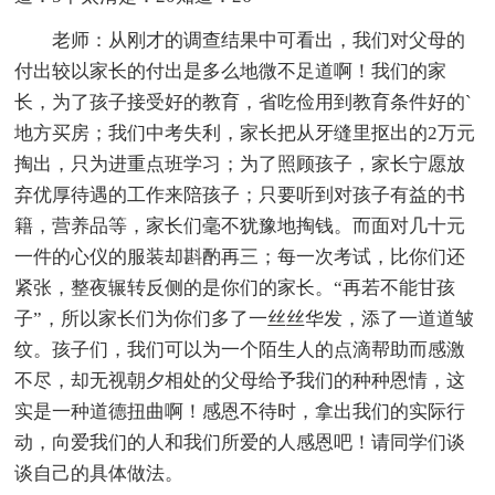
老师：从刚才的调查结果中可看出，我们对父母的
付出较以家长的付出是多么地微不足道啊！我们的家
长，为了孩子接受好的教育，省吃俭用到教育条件好的`
地方买房；我们中考失利，家长把从牙缝里抠出的2万元
掏出，只为进重点班学习；为了照顾孩子，家长宁愿放
弃优厚待遇的工作来陪孩子；只要听到对孩子有益的书
籍，营养品等，家长们毫不犹豫地掏钱。而面对几十元
一件的心仪的服装却斟酌再三；每一次考试，比你们还
紧张，整夜辗转反侧的是你们的家长。“再若不能甘孩
子”，所以家长们为你们多了一丝丝华发，添了一道道皱
纹。孩子们，我们可以为一个陌生人的点滴帮助而感激
不尽，却无视朝夕相处的父母给予我们的种种恩情，这
实是一种道德扭曲啊！感恩不待时，拿出我们的实际行
动，向爱我们的人和我们所爱的人感恩吧！请同学们谈
谈自己的具体做法。